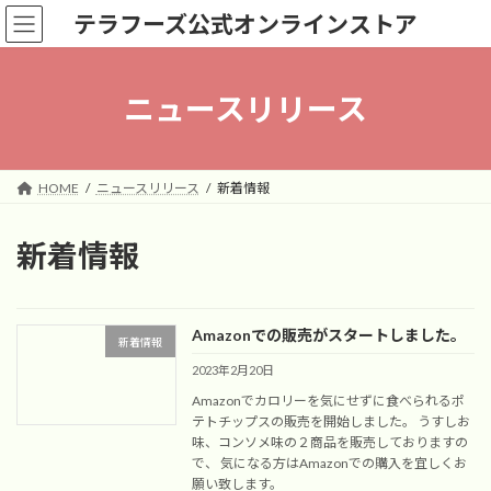
コ
ナ
テラフーズ公式オンラインストア
ン
ビ
テ
ゲ
ン
ー
ツ
シ
ニュースリリース
へ
ョ
ス
ン
キ
に
ッ
移
HOME
ニュースリリース
新着情報
プ
動
新着情報
Amazonでの販売がスタートしました。
新着情報
2023年2月20日
Amazonでカロリーを気にせずに食べられるポ
テトチップスの販売を開始しました。 うすしお
味、コンソメ味の２商品を販売しておりますの
で、 気になる方はAmazonでの購入を宜しくお
願い致します。