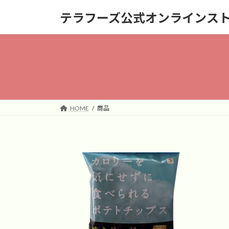
コ
ナ
テラフーズ公式オンラインス
ン
ビ
テ
ゲ
ン
ー
ツ
シ
へ
ョ
ス
ン
キ
に
ッ
移
HOME
商品
プ
動